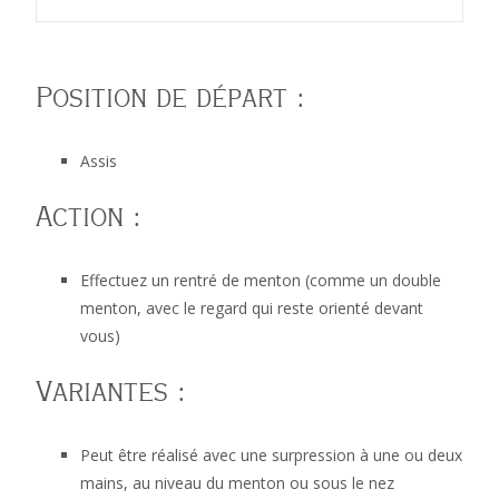
variante surpression,
Position de départ :
Assis
allongé ou assis
Action :
Effectuez un rentré de menton (comme un double
menton, avec le regard qui reste orienté devant
Masseur Kinésithérapeute Etienne RICHARD
>
340. Mc
vous)
Variantes :
Kenzie rétraction cerv, variante surpression, allongé ou
Peut être réalisé avec une surpression à une ou deux
mains, au niveau du menton ou sous le nez