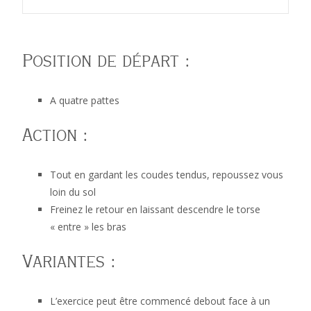
progression
Position de départ :
A quatre pattes
Masseur Kinésithérapeute Etienne RICHARD
>
59. Pompes
Action :
Tout en gardant les coudes tendus, repoussez vous
loin du sol
scapulaires contre mur ou sol en progression
Freinez le retour en laissant descendre le torse
« entre » les bras
Variantes :
L’exercice peut être commencé debout face à un