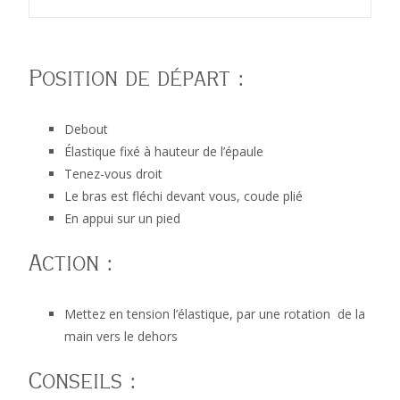
externes, unipodal,
Position de départ :
Debout
Élastique fixé à hauteur de l’épaule
statique, RE3
Tenez-vous droit
Le bras est fléchi devant vous, coude plié
En appui sur un pied
Masseur Kinésithérapeute Etienne RICHARD
>
138. Épaule
Action :
Mettez en tension l’élastique, par une rotation de la
main vers le dehors
Élastique travail des rotateurs externes, unipodal, statique,
Conseils :